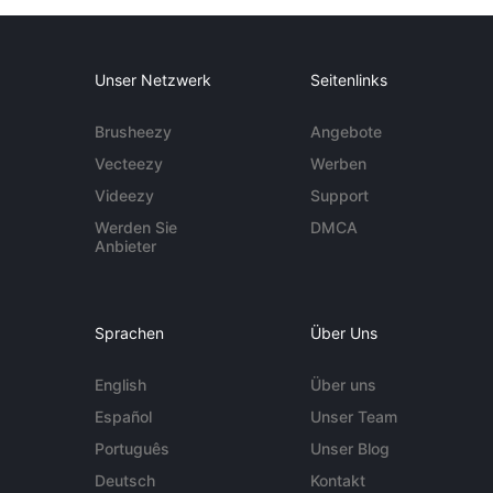
Unser Netzwerk
Seitenlinks
Brusheezy
Angebote
Vecteezy
Werben
Videezy
Support
Werden Sie
DMCA
Anbieter
Sprachen
Über Uns
English
Über uns
Español
Unser Team
Português
Unser Blog
Deutsch
Kontakt