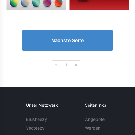
Nächste Seite
1
Unser Netzwerk
Seitenlinks
Brusheezy
Angebote
Vecteezy
Werben