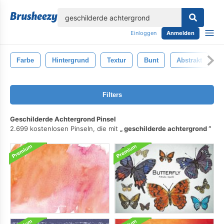
lose
Einloggen
Anmelden
Farbe
Hintergrund
Textur
Bunt
Abstrakt
I
Filters
Geschilderde Achtergrond Pinsel
2.699 kostenlosen Pinseln, die mit
geschilderde achtergrond