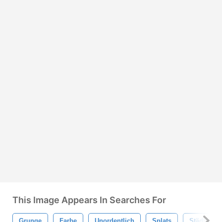
This Image Appears In Searches For
Grunge
Farbe
Unordentlich
Splats
Städtisch