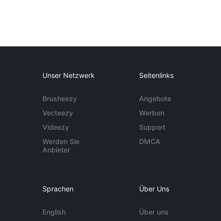
Unser Netzwerk
Seitenlinks
Brusheezy
Angebote
Vecteezy
Werben
Videezy
Support
Werden Sie
DMCA
Anbieter
Sprachen
Über Uns
English
Über uns