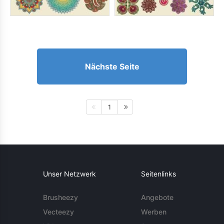
Nächste Seite
1
Unser Netzwerk
Seitenlinks
Brusheezy
Angebote
Vecteezy
Werben