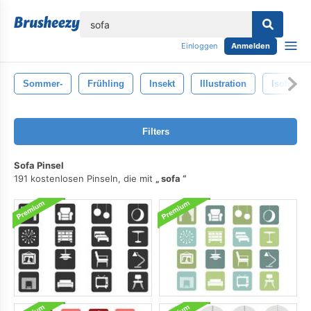
lose
Einloggen
Anmelden
Sommer-
Frühling
Insekt
Illustration
Isoliert
Filters
Sofa Pinsel
191 kostenlosen Pinseln, die mit
sofa