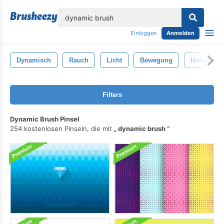
lose
Einloggen
Anmelden
Dynamisch
Rauch
Licht
Bewegung
Isoliert
Filters
Dynamic Brush Pinsel
254 kostenlosen Pinseln, die mit
dynamic brush