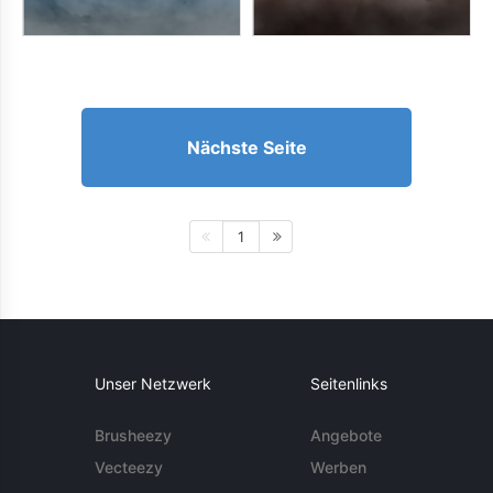
Nächste Seite
1
Unser Netzwerk
Seitenlinks
Brusheezy
Angebote
Vecteezy
Werben