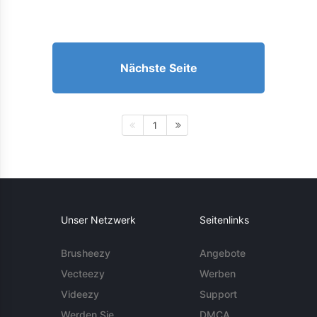
Nächste Seite
1
Unser Netzwerk
Seitenlinks
Brusheezy
Angebote
Vecteezy
Werben
Videezy
Support
Werden Sie
DMCA