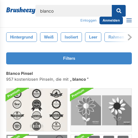
lose
Einloggen
Anmelden
Hintergrund
Weiß
Isoliert
Leer
Rahmen
E
Filters
Blanco Pinsel
957 kostenlosen Pinseln, die mit
blanco