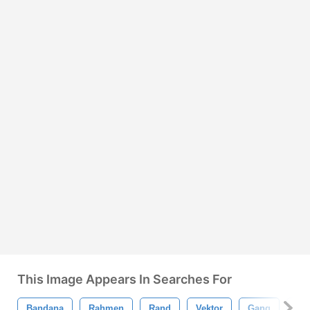
This Image Appears In Searches For
Bandana
Rahmen
Rand
Vektor
Gang
Dr