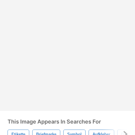
This Image Appears In Searches For
Etikette
Briefmarke
Symbol
Aufkleber
Dichtu