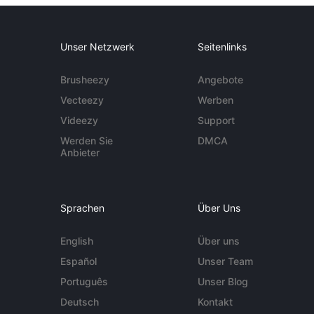
Unser Netzwerk
Seitenlinks
Brusheezy
Angebote
Vecteezy
Werben
Videezy
Support
Werden Sie
DMCA
Anbieter
Sprachen
Über Uns
English
Über uns
Español
Unser Team
Português
Unser Blog
Deutsch
Kontakt