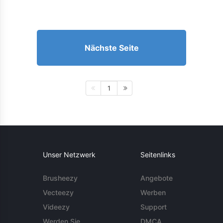
Nächste Seite
1
Unser Netzwerk
Seitenlinks
Brusheezy
Angebote
Vecteezy
Werben
Videezy
Support
Werden Sie
DMCA