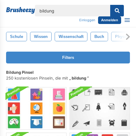
lose
Einloggen
Anmelden
Schule
Wissen
Wissenschaft
Buch
Physik
Filters
Bildung Pinsel
250 kostenlosen Pinseln, die mit
bildung