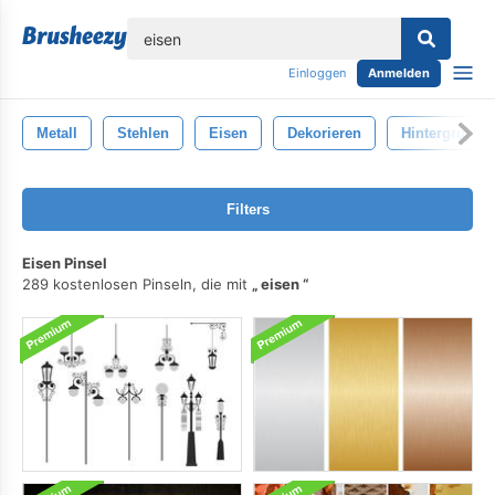
lose
Einloggen
Anmelden
Metall
Stehlen
Eisen
Dekorieren
Hintergrund
Filters
Eisen Pinsel
289 kostenlosen Pinseln, die mit
eisen