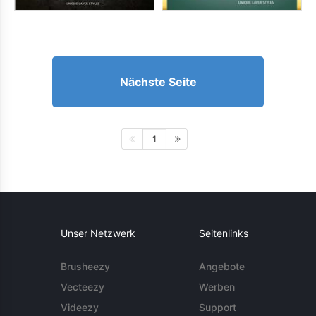
Nächste Seite
1
Unser Netzwerk
Seitenlinks
Brusheezy
Angebote
Vecteezy
Werben
Videezy
Support