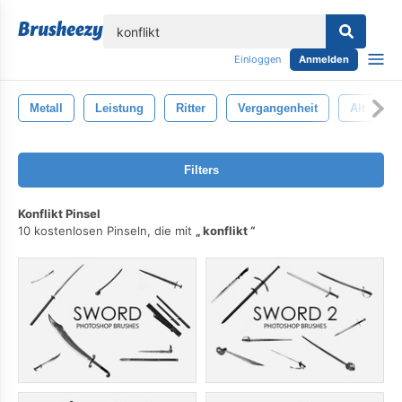
lose
Einloggen
Anmelden
Metall
Leistung
Ritter
Vergangenheit
Alt
Filters
Konflikt Pinsel
10 kostenlosen Pinseln, die mit
konflikt