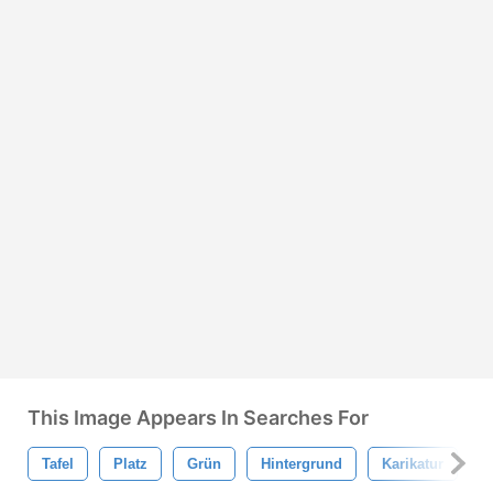
This Image Appears In Searches For
Tafel
Platz
Grün
Hintergrund
Karikatur
S