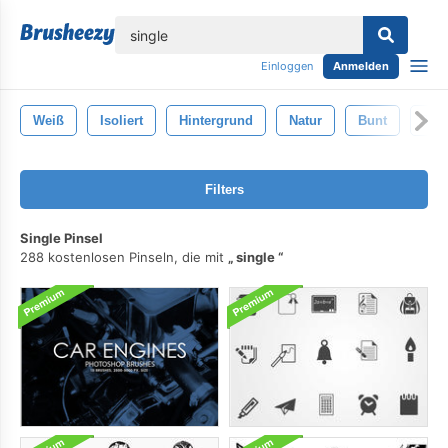
lose
Einloggen
Anmelden
Weiß
Isoliert
Hintergrund
Natur
Bunt
Tro
Filters
Single Pinsel
288 kostenlosen Pinseln, die mit
single