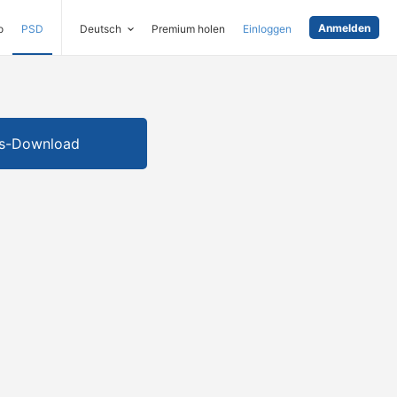
Anmelden
o
PSD
Deutsch
Premium holen
Einloggen
is-Download