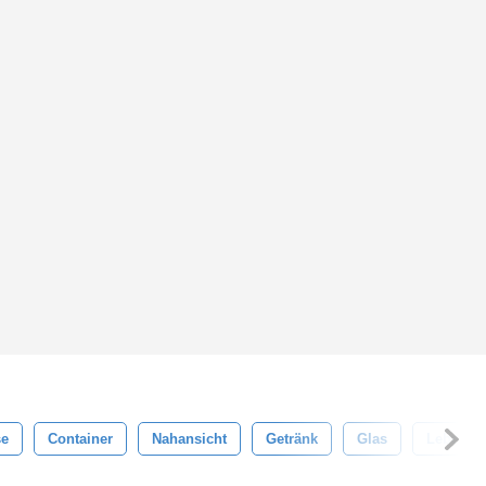
se
Container
Nahansicht
Getränk
Glas
Lebensmi