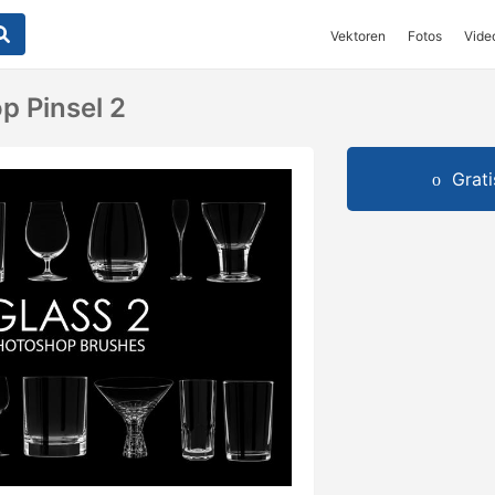
Vektoren
Fotos
Vide
p Pinsel 2
Grat