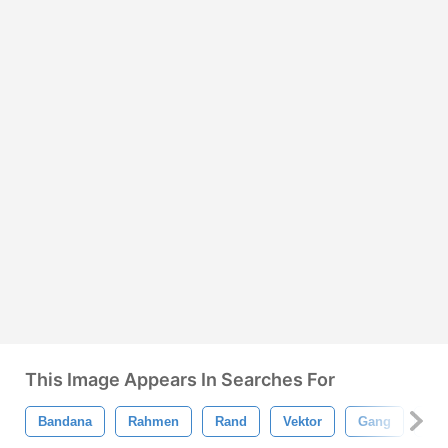
This Image Appears In Searches For
Bandana
Rahmen
Rand
Vektor
Gang
Dr