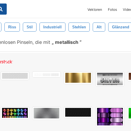
Vektoren
Fotos
Vide
Riss
Stil
Industriell
Stehlen
Alt
Glänzend
nlosen Pinseln, die mit
metallisch