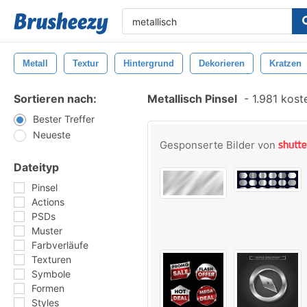
Metall
Textur
Hintergrund
Dekorieren
Kratzen
Sortieren nach:
Metallisch Pinsel
-
1.981 koste
Bester Treffer
Neueste
Gesponserte Bilder von
Dateityp
Pinsel
Actions
PSDs
Muster
Farbverläufe
Texturen
Symbole
Formen
Styles