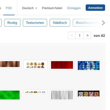
Anmelden
o
PSD
Deutsch
Premium holen
Einloggen
Rostig
Texturierten
Städtisch
Metallbeschaffenheit
von 42
1