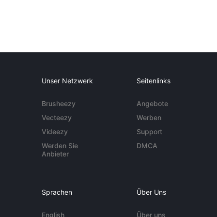
Unser Netzwerk
Seitenlinks
Brusheezy
Angebote
Vecteezy
Werben
Videezy
Support
Werden Sie
DMCA
Anbieter
Sprachen
Über Uns
English
Über uns