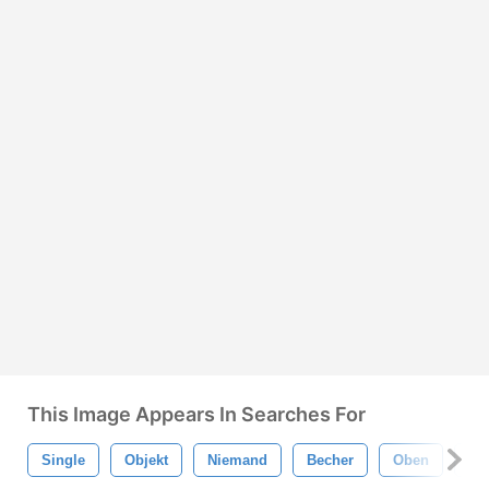
This Image Appears In Searches For
Single
Objekt
Niemand
Becher
Oben
Tr