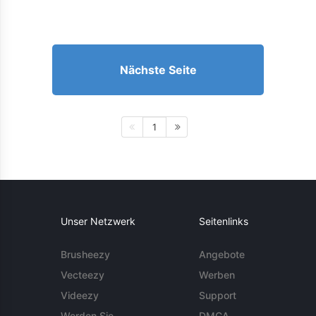
Nächste Seite
1
Unser Netzwerk
Seitenlinks
Brusheezy
Angebote
Vecteezy
Werben
Videezy
Support
Werden Sie
DMCA