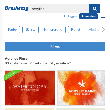
lose
Einloggen
Anmelden
Farbe
Bürste
Hintergrund
Kunst
Abstrakt
Filters
Acrylics Pinsel
80 kostenlosen Pinseln, die mit
acrylics