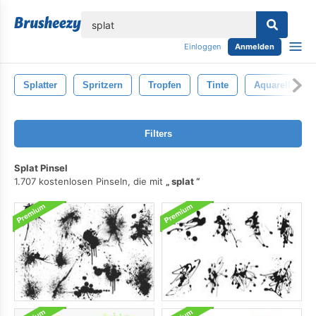
lose
Einloggen
Anmelden
Splatter
Spritzern
Tropfen
Tinte
Aquarell
Filters
Splat Pinsel
1.707 kostenlosen Pinseln, die mit
splat