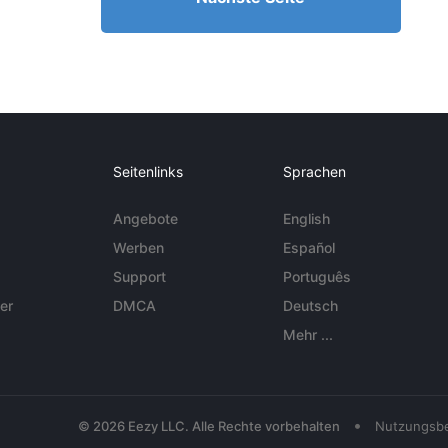
Seitenlinks
Sprachen
Angebote
English
Werben
Español
Support
Português
er
DMCA
Deutsch
Mehr ...
•
© 2026 Eezy LLC. Alle Rechte vorbehalten
Nutzungsb