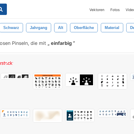
Vektoren
Fotos
Vide
Schwarz
Jahrgang
Alt
Oberfläche
Material
D
osen Pinseln, die mit
einfarbig