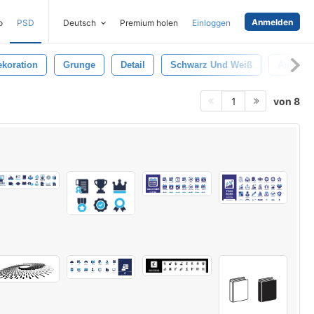
Anmelden
o
PSD
Deutsch
Premium holen
Einloggen
ekoration
Grunge
Detail
Schwarz Und Weiß
Antiquit
von 8
1