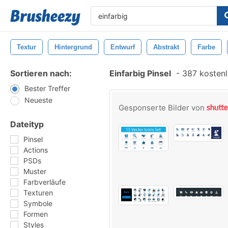
Textur
Hintergrund
Entwurf
Abstrakt
Farbe
Sortieren nach:
Einfarbig Pinsel
-
387 kostenl
Bester Treffer
Neueste
Gesponserte Bilder von
Dateityp
Pinsel
Actions
PSDs
Muster
Farbverläufe
Texturen
Symbole
Formen
Styles