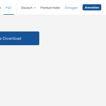
Anmelden
o
PSD
Deutsch
Premium holen
Einloggen
is-Download