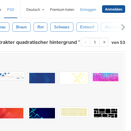
Anmelden
o
PSD
Deutsch
Premium holen
Einloggen
rau
Braun
Rot
Schwarz
Entwurf
Abstrakter Hin
rakter quadratischer hintergrund
von 53
1