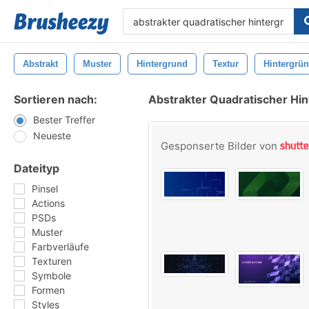
Abstrakt
Muster
Hintergrund
Textur
Hintergrü
Sortieren nach:
Abstrakter Quadratischer Hin
Bester Treffer
Neueste
Gesponserte Bilder von
Dateityp
Pinsel
Actions
PSDs
Muster
Farbverläufe
Texturen
Symbole
Formen
Styles