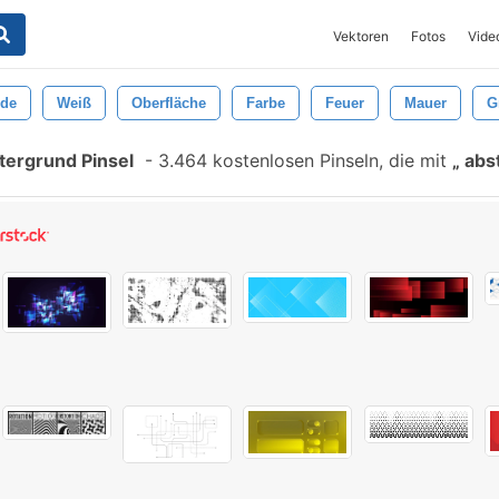
Vektoren
Fotos
Vide
nde
Weiß
Oberfläche
Farbe
Feuer
Mauer
G
tergrund Pinsel
-
3.464 kostenlosen Pinseln, die mit
abst