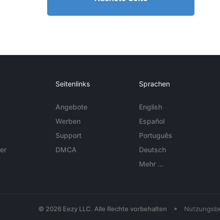
Seitenlinks
Sprachen
Angebote
English
Werben
Español
Support
Português
er
DMCA
Deutsch
Mehr ...
•
© 2026 Eezy LLC. Alle Rechte vorbehalten
Nutzungsb