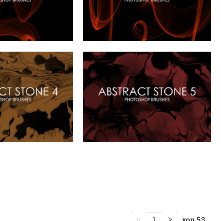
von 53
1