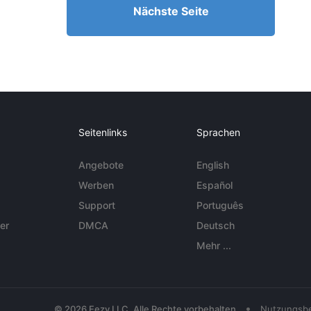
Nächste Seite
Seitenlinks
Sprachen
Angebote
English
Werben
Español
Support
Português
er
DMCA
Deutsch
Mehr ...
•
© 2026 Eezy LLC. Alle Rechte vorbehalten
Nutzungsb