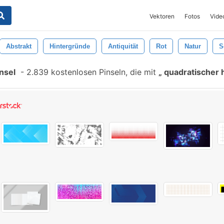
Vektoren
Fotos
Vide
Abstrakt
Hintergründe
Antiquität
Rot
Natur
S
nsel
-
2.839 kostenlosen Pinseln, die mit
quadratischer 