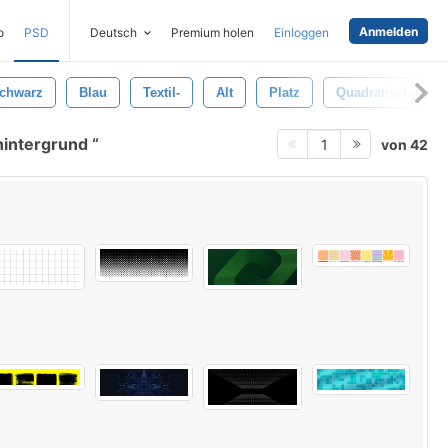
Anmelden
o
PSD
Deutsch
Premium holen
Einloggen
chwarz
Blau
Textil-
Alt
Platz
Quadratisches Mu
hintergrund
von 42
1