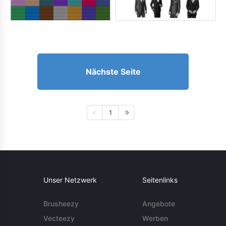
Nächste Seite
1
Unser Netzwerk
Seitenlinks
Brusheezy
Angebote
Vecteezy
Werben