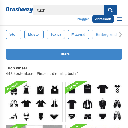
lose
Einloggen
Anmelden
Stoff
Muster
Textur
Material
Hintergrund
Filters
Tuch Pinsel
448 kostenlosen Pinseln, die mit
tuch