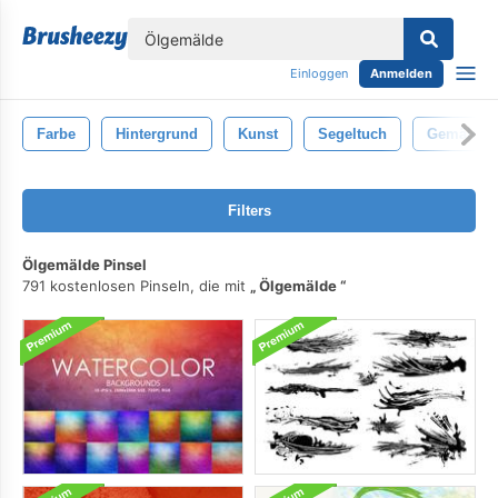
lose
Einloggen
Anmelden
Farbe
Hintergrund
Kunst
Segeltuch
Gemälde
Filters
Ölgemälde Pinsel
791 kostenlosen Pinseln, die mit
Ölgemälde