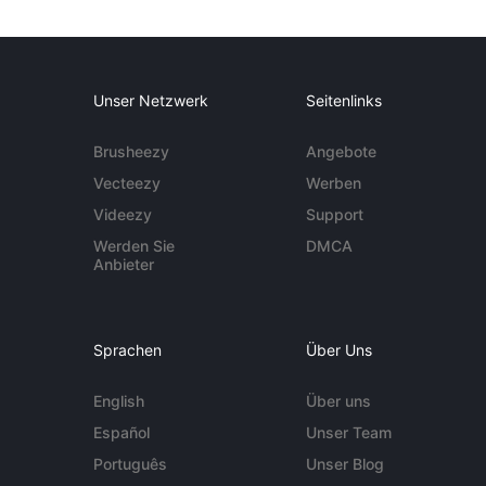
Unser Netzwerk
Seitenlinks
Brusheezy
Angebote
Vecteezy
Werben
Videezy
Support
Werden Sie
DMCA
Anbieter
Sprachen
Über Uns
English
Über uns
Español
Unser Team
Português
Unser Blog