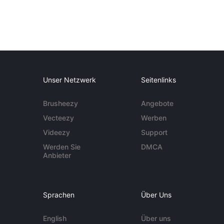
Unser Netzwerk
Seitenlinks
Brusheezy
Angebote
Vecteezy
Werben
Videezy
Support
Werden Sie
DMCA
Anbieter
Sprachen
Über Uns
English
Über uns