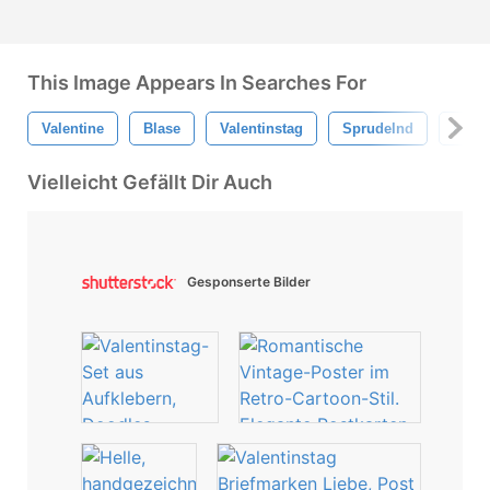
This Image Appears In Searches For
Valentine
Blase
Valentinstag
Sprudelnd
Ich L
Vielleicht Gefällt Dir Auch
Gesponserte Bilder