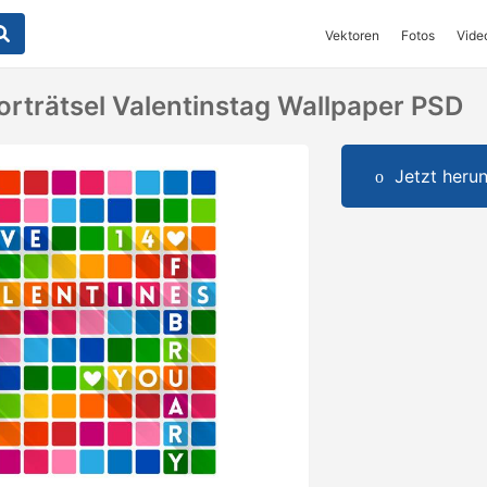
Vektoren
Fotos
Vide
rträtsel Valentinstag Wallpaper PSD
Jetzt herun