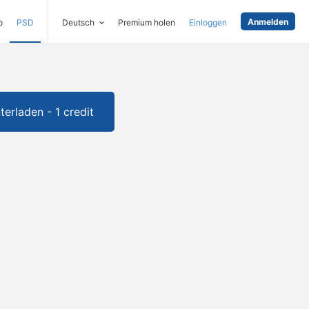
Anmelden
o
PSD
Deutsch
Premium holen
Einloggen
terladen - 1 credit