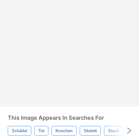
This Image Appears In Searches For
Schädel
Tot
Knochen
Skelett
Staub
Dro