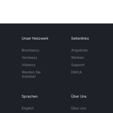
Unser Netzwerk
Seitenlinks
Brusheezy
Angebote
Vecteezy
Werben
Videezy
Support
Werden Sie
DMCA
Anbieter
Sprachen
Über Uns
English
Über uns