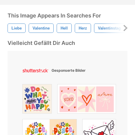
This Image Appears In Searches For
Liebe
Valentine
Hell
Herz
Valentinstag
I
Vielleicht Gefällt Dir Auch
Gesponserte Bilder