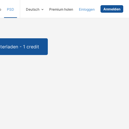
Anmelden
o
PSD
Deutsch
Premium holen
Einloggen
terladen - 1 credit