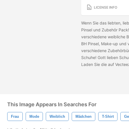
LICENSE INFO
Wenn Sie das
liebten, li
Pinsel und Zubehör Pack! 
verschiedene weibliche B
BH Pinsel, Make-up und vi
verschiedene Zubehörbürs
Schuhe! Gott lieben Schu
Laden Sie die
auf Vectee
This Image Appears In Searches For
Frau
Mode
Weiblich
Mädchen
T-Shirt
Ge