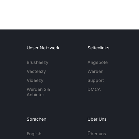
Unser Netzwerk
Seitenlinks
Brusheezy
Angebote
Vecteezy
Werben
Videezy
Support
Werden Sie
DMCA
Anbieter
Sprachen
Über Uns
English
Über uns