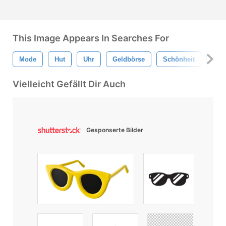
This Image Appears In Searches For
Mode
Hut
Uhr
Geldbörse
Schönheit
Isol
Vielleicht Gefällt Dir Auch
Gesponserte Bilder