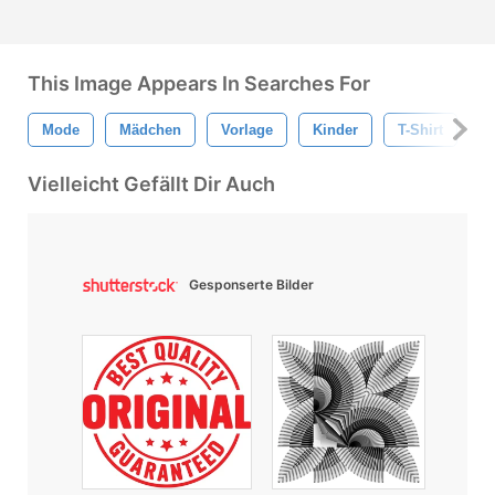
This Image Appears In Searches For
Mode
Mädchen
Vorlage
Kinder
T-Shirt
St
Vielleicht Gefällt Dir Auch
Gesponserte Bilder