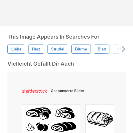
This Image Appears In Searches For
Liebe
Herz
Strudel
Blume
Blatt
Ich Lieb
Vielleicht Gefällt Dir Auch
Gesponserte Bilder