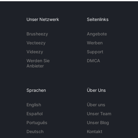
Unser Netzwerk
Seitenlinks
Brusheezy
Angebote
Vecteezy
Werben
Videezy
Support
Werden Sie
DMCA
Anbieter
Sprachen
Über Uns
English
Über uns
Español
Unser Team
Português
Unser Blog
Deutsch
Kontakt