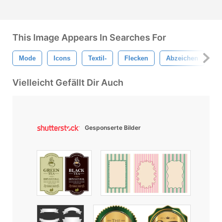
This Image Appears In Searches For
Mode
Icons
Textil-
Flecken
Abzeichen
P
Vielleicht Gefällt Dir Auch
Gesponserte Bilder