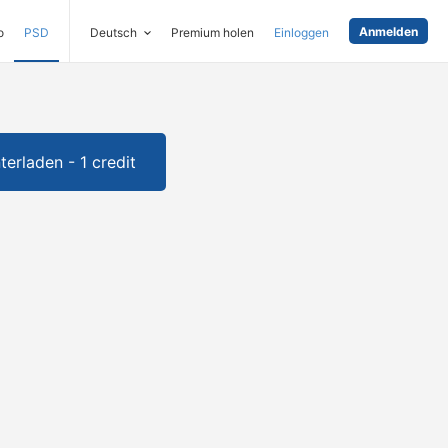
Anmelden
o
PSD
Deutsch
Premium holen
Einloggen
terladen - 1 credit