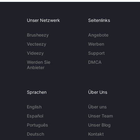
Unser Netzwerk
Seitenlinks
Brusheezy
Angebote
Vecteezy
Werben
Videezy
Support
Werden Sie
DMCA
Anbieter
Sprachen
Über Uns
English
Über uns
Español
Unser Team
Português
Unser Blog
Deutsch
Kontakt