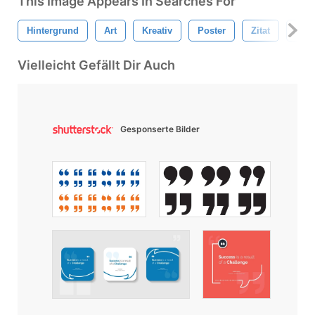
This Image Appears In Searches For
Hintergrund
Art
Kreativ
Poster
Zitat
Typo
Vielleicht Gefällt Dir Auch
Gesponserte Bilder