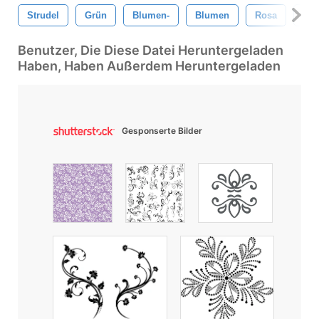
Strudel
Grün
Blumen-
Blumen
Rosa
Sch
Benutzer, Die Diese Datei Heruntergeladen
Haben, Haben Außerdem Heruntergeladen
Gesponserte Bilder