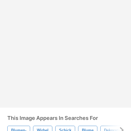
This Image Appears In Searches For
Blumen-
Wirbel
Schick
Blume
Dekorativ