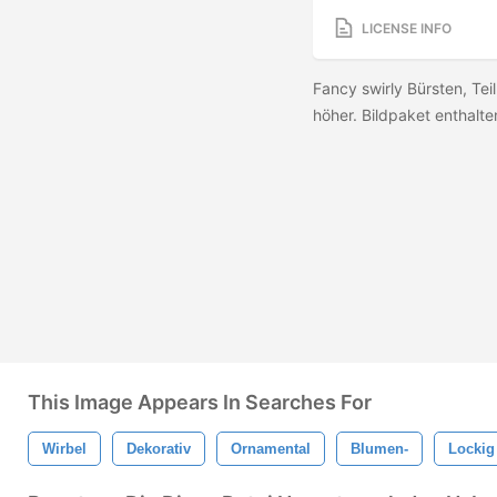
LICENSE INFO
Fancy swirly Bürsten, Te
höher. Bildpaket enthalt
This Image Appears In Searches For
Wirbel
Dekorativ
Ornamental
Blumen-
Lockig