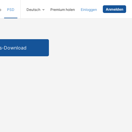
Anmelden
o
PSD
Deutsch
Premium holen
Einloggen
is-Download