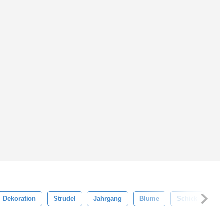
Dekoration
Strudel
Jahrgang
Blume
Schick
B