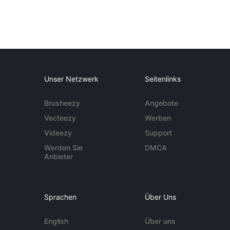
Unser Netzwerk
Seitenlinks
Brusheezy
Angebote
Vecteezy
Werben
Videezy
Support
Werden Sie
DMCA
Anbieter
Sprachen
Über Uns
English
Über uns