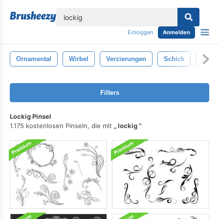
lose
Einloggen
Anmelden
Ornamental
Wirbel
Verzierungen
Schick
Dekor
Filters
Lockig Pinsel
1.175 kostenlosen Pinseln, die mit
lockig