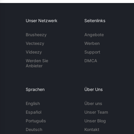
Unser Netzwerk
Seitenlinks
Brusheezy
Angebote
Vecteezy
Werben
Videezy
Support
Werden Sie
DMCA
Anbieter
Sprachen
Über Uns
English
Über uns
Español
Unser Team
Português
Unser Blog
Deutsch
Kontakt