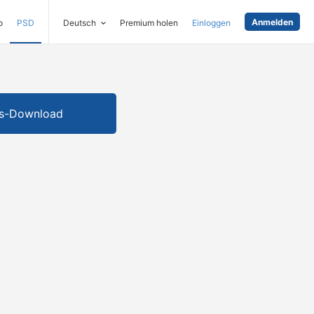
Anmelden
o
PSD
Deutsch
Premium holen
Einloggen
is-Download