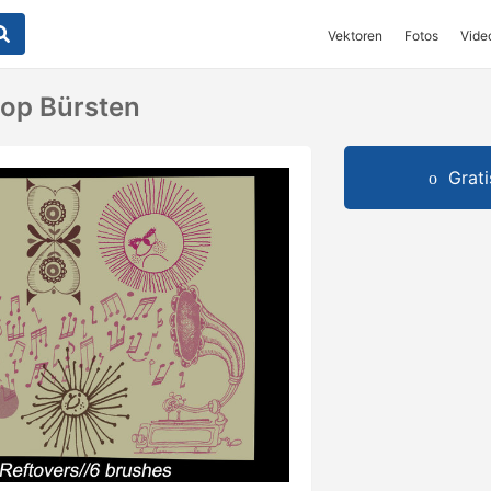
Vektoren
Fotos
Vide
hop Bürsten
Grat