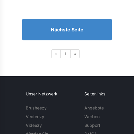
Nächste Seite
1
Unser Netzwerk
Seitenlinks
Brusheezy
Angebote
Vecteezy
Werben
Videezy
Support
Werden Sie
DMCA