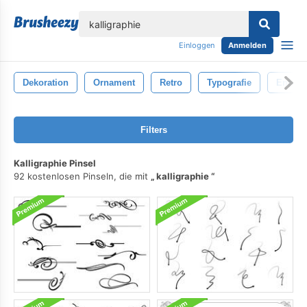
lose
Einloggen
Anmelden
Dekoration
Ornament
Retro
Typografie
Entwur
Filters
Kalligraphie Pinsel
92 kostenlosen Pinseln, die mit
kalligraphie