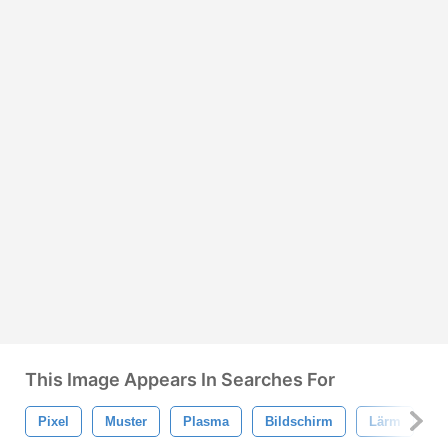
This Image Appears In Searches For
Pixel
Muster
Plasma
Bildschirm
Lärm
M