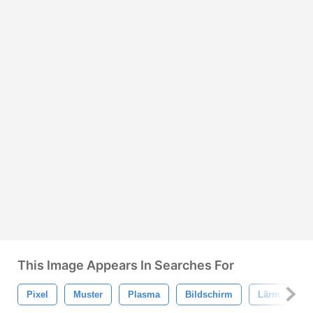
This Image Appears In Searches For
Pixel
Muster
Plasma
Bildschirm
Lärm
M