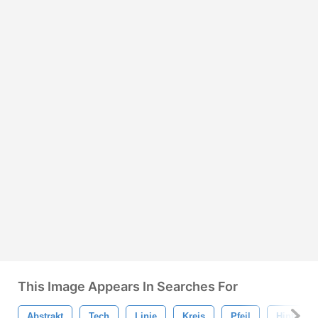
This Image Appears In Searches For
Abstrakt
Tech
Linie
Kreis
Pfeil
Hintergr