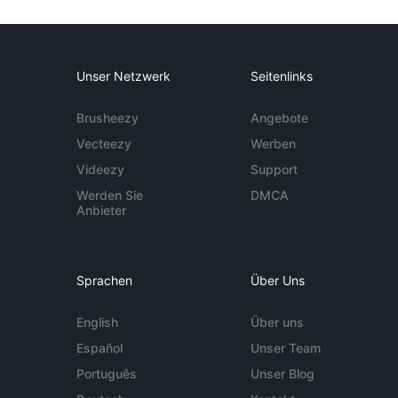
Unser Netzwerk
Seitenlinks
Brusheezy
Angebote
Vecteezy
Werben
Videezy
Support
Werden Sie
DMCA
Anbieter
Sprachen
Über Uns
English
Über uns
Español
Unser Team
Português
Unser Blog