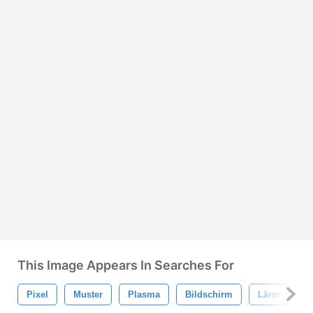
This Image Appears In Searches For
Pixel
Muster
Plasma
Bildschirm
Lärm
M